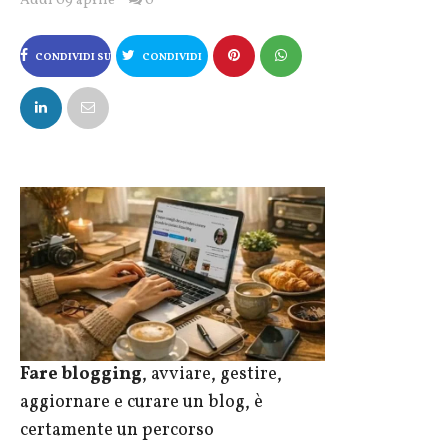
Addì 09 aprile
0
CONDIVIDI SU
CONDIVIDI
FACEBOOK
SU X
Fare blogging
, avviare, gestire,
aggiornare e curare un blog, è
certamente un percorso