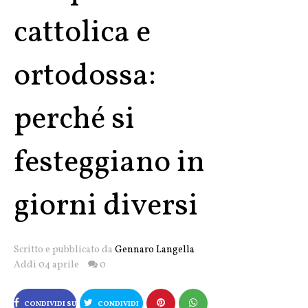
cattolica e
ortodossa:
perché si
festeggiano in
giorni diversi
Scritto e pubblicato da
Gennaro Langella
Addì 04 aprile
0
CONDIVIDI SU
CONDIVIDI