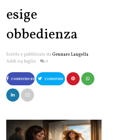
esige
obbedienza
Scritto e pubblicato da
Gennaro Langella
Addì 04 luglio
0
CONDIVIDI SU
CONDIVIDI
FACEBOOK
SU X