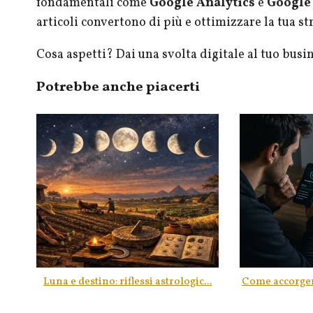
fondamentali come
Google Analytics
e
Google
articoli convertono di più e ottimizzare la tua st
Cosa aspetti? Dai una svolta digitale al tuo busin
Potrebbe anche piacerti
Luna e destino: riflessi astrologic...
Come accorgersi