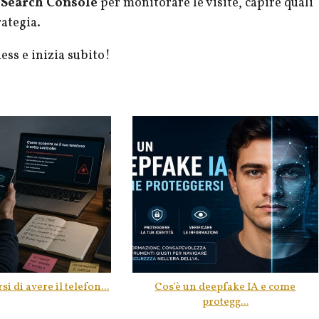
 Search Console
per monitorare le visite, capire quali
rategia.
ess e inizia subito!
 di avere il telefon...
Cos'è un deepfake IA e come
protegg...