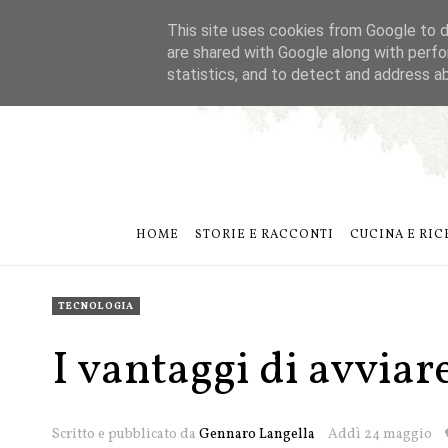
This site uses cookies from Google to de
are shared with Google along with perfo
statistics, and to detect and address a
HOME
STORIE E RACCONTI
CUCINA E RIC
TECNOLOGIA
I vantaggi di avviar
Scritto e pubblicato da
Gennaro Langella
Addì 24 maggio