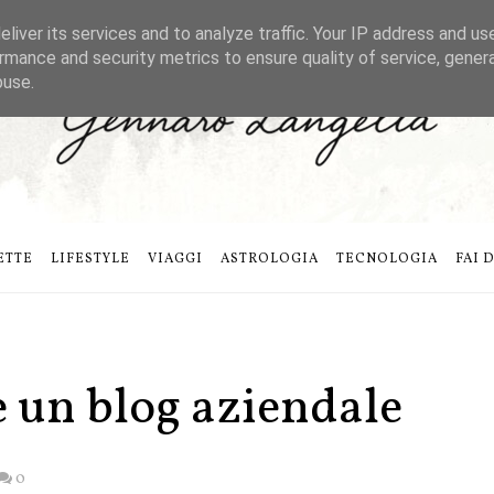
liver its services and to analyze traffic. Your IP address and us
rmance and security metrics to ensure quality of service, gene
buse.
ETTE
LIFESTYLE
VIAGGI
ASTROLOGIA
TECNOLOGIA
FAI 
e un blog aziendale
0