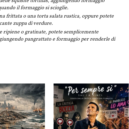
lle squisite tortillas, aggiungendo formaggio
quando il formaggio si scioglie.
a frittata o una torta salata rustica, oppure potete
icante zuppa di verdure.
e ripiene o gratinate, potete semplicemente
aggiungendo pangrattato e formaggio per renderle di