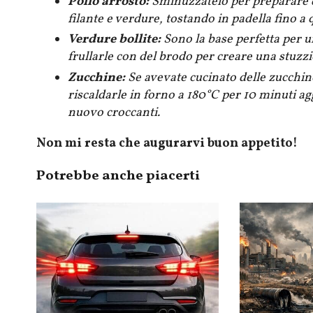
Pollo arrosto:
Sminuzzatelo per preparare de
filante e verdure, tostando in padella fino a 
Verdure bollite:
Sono la base perfetta per un
frullarle con del brodo per creare una stuzz
Zucchine:
Se avevate cucinato delle zucchin
riscaldarle in forno a 180°C per 10 minuti 
nuovo croccanti.
Non mi resta che augurarvi buon appetito!
Potrebbe anche piacerti