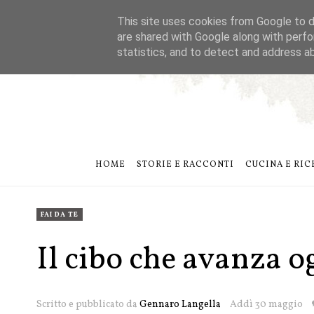
This site uses cookies from Google to de
are shared with Google along with perfo
statistics, and to detect and address a
HOME
STORIE E RACCONTI
CUCINA E RIC
FAI DA TE
Il cibo che avanza o
Scritto e pubblicato da
Gennaro Langella
Addì 30 maggio