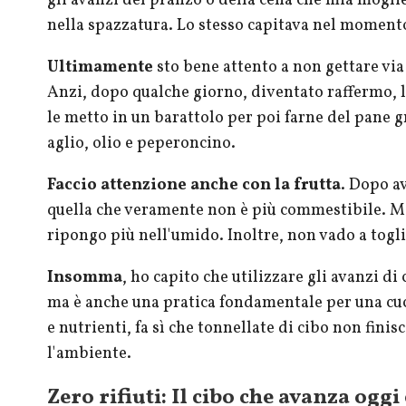
gli avanzi del pranzo o della cena che mia mogli
nella spazzatura. Lo stesso capitava nel momento 
Ultimamente
sto bene attento a non gettare via
Anzi, dopo qualche giorno, diventato raffermo, lo
le metto in un barattolo per poi farne del pane 
aglio, olio e peperoncino.
Faccio attenzione anche con la frutta
. Dopo a
quella che veramente non è più commestibile. Man
ripongo più nell'umido. Inoltre, non vado a togl
Insomma
, ho capito che utilizzare gli avanzi d
ma è anche una pratica fondamentale per una cuci
e nutrienti, fa sì che tonnellate di cibo non fini
l'ambiente.
Zero rifiuti: Il cibo che avanza ogg