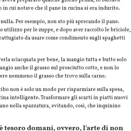
e aveva preparato qualche giorno prima, lo buttavo
in cui notavo che il pane in cucina si era indurito.
 nulla. Per esempio, non sto più sprecando il pane.
 utilizzo per le zuppe, e dopo aver raccolto le briciole,
grattugiato da usare come condimento sugli spaghetti
verla sciacquata per bene, la mangio tutta e butto solo
gio anche il grasso sul prosciutto cotto, e non lo
iere nemmeno il grasso che trovo sulla carne.
i cibo non è solo un modo per risparmiare sulla spesa,
na intelligente. Trasformare gli scarti in piatti nuovi
scano nella spazzatura, evitando, così, che inquinino
i è tesoro domani, ovvero, l'arte di non