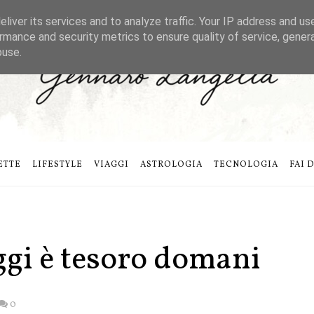
liver its services and to analyze traffic. Your IP address and us
rmance and security metrics to ensure quality of service, gene
buse.
ETTE
LIFESTYLE
VIAGGI
ASTROLOGIA
TECNOLOGIA
FAI 
ggi è tesoro domani
0