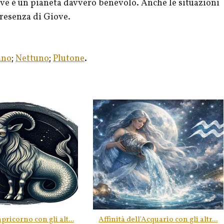
iove è un pianeta davvero benevolo. Anche le situazioni
resenza di Giove.
ano
;
Nettuno
;
Plutone
.
pricorno con gli alt...
Affinità dell'Acquario con gli altr...