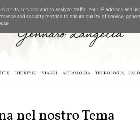
liver its services and to analyze traffic. Your IP address and us
rmance and security metrics to ensure quality of service, gene
buse.
ETTE
LIFESTYLE
VIAGGI
ASTROLOGIA
TECNOLOGIA
FAI 
una nel nostro Tema