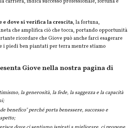
a carriera, indica successo professionale, fortuna e
 e dove si verifica la crescita
, la fortuna,
pianeta che amplifica ciò che tocca, portando opportunità
portante ricordare che Giove può anche farci esagerare
re i piedi ben piantati per terra mentre stiamo
senta Giove nella nostra pagina di
mismo, la generosità, la fede, la saggezza e la capacità
i;
de benefico
" perché porta benessere, successo e
spetto;
erisce dove ci sentiamo ispirati a migliorare, ci propone