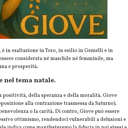
, è in esaltazione in Toro, in esilio in Gemelli e in
 essere considerata né maschile né femminile, ma
una e prosperità.
e nel tema natale.
la positività, della speranza e della moralità. Giove
apposizione alla contrazione trasmessa da Saturno).
benevolenza o la carità. Di contro, Giove può essere
cessivo ottimismo, rendendoci vulnerabili a delusioni e
ale indica come manifesteremo la fiducia in noi stessi e