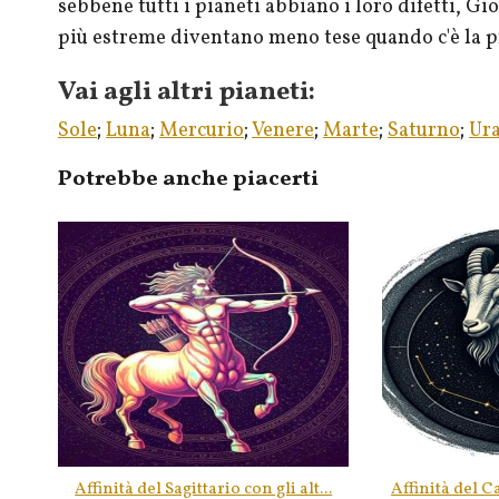
sebbene tutti i pianeti abbiano i loro difetti, G
più estreme diventano meno tese quando c'è la p
Vai agli altri pianeti:
Sole
;
Luna
;
Mercurio
;
Venere
;
Marte
;
Saturno
;
Ur
Potrebbe anche piacerti
Affinità del Sagittario con gli alt...
Affinità del Ca