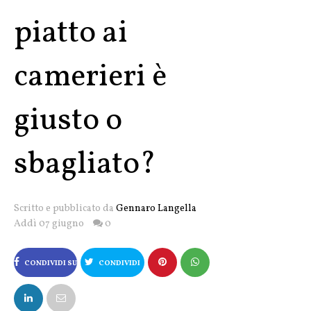
piatto ai
camerieri è
giusto o
sbagliato?
Scritto e pubblicato da
Gennaro Langella
Addì 07 giugno
0
CONDIVIDI SU
CONDIVIDI
FACEBOOK
SU X