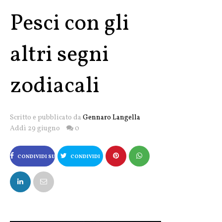
Pesci con gli
altri segni
zodiacali
Scritto e pubblicato da
Gennaro Langella
Addì 29 giugno
0
CONDIVIDI SU
CONDIVIDI
FACEBOOK
SU X