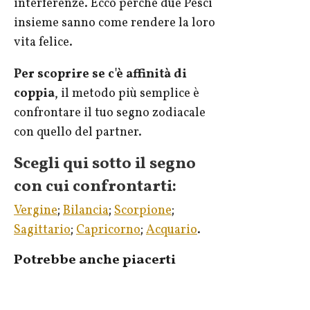
interferenze. Ecco perché due Pesci
insieme sanno come rendere la loro
vita felice.
Per scoprire se c'è affinità di
coppia
, il metodo più semplice è
confrontare il tuo segno zodiacale
con quello del partner.
Scegli qui sotto il segno
con cui confrontarti:
Vergine
;
Bilancia
;
Scorpione
;
Sagittario
;
Capricorno
;
Acquario
.
Potrebbe anche piacerti